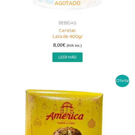
AGOTADO
BEBIDAS
Cerelac
Lata de 400gr
8,00
€
(IVA inc.)
LEER MÁS
El
El
¡Oferta!
precio
precio
original
actual
era:
es:
12,00€.
8,00€.