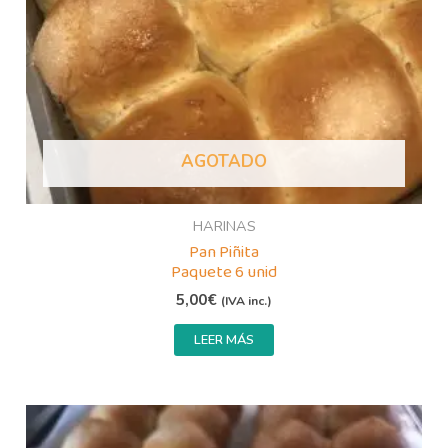
AGOTADO
HARINAS
Pan Piñita
Paquete 6 unid
5,00
€
(IVA inc.)
LEER MÁS