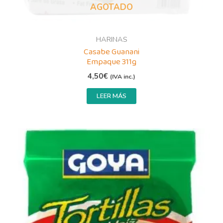
AGOTADO
HARINAS
Casabe Guanani
Empaque 311g
4,50
€
(IVA inc.)
LEER MÁS