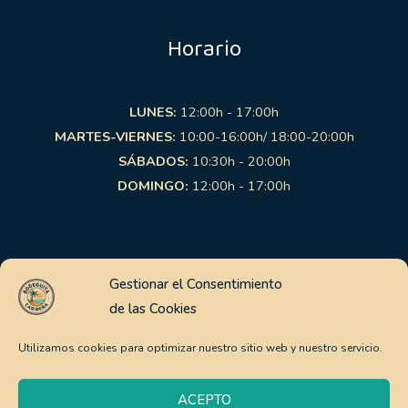
Horario
LUNES:
12:00h - 17:00h
MARTES-VIERNES:
10:00-16:00h/ 18:00-20:00h
SÁBADOS:
10:30h - 20:00h
DOMINGO:
12:00h - 17:00h
Links de interés
Gestionar el Consentimiento
de las Cookies
Aviso Legal
Política de Privacidad
Utilizamos cookies para optimizar nuestro sitio web y nuestro servicio.
Política de Cookies
Pago Seguro
ACEPTO