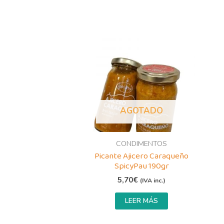
AGOTADO
CONDIMENTOS
Picante Ajicero Caraqueño
SpicyPau 190gr
5,70
€
(IVA inc.)
LEER MÁS