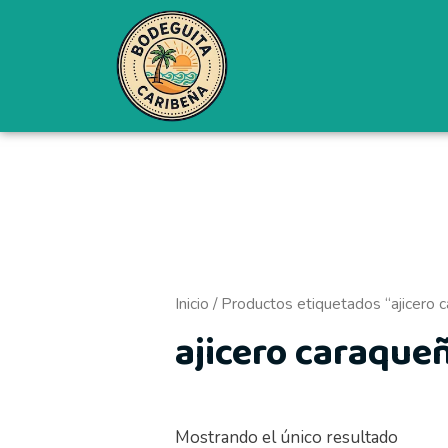
Ir
al
contenido
Inicio
/ Productos etiquetados “ajicero 
ajicero caraque
Mostrando el único resultado