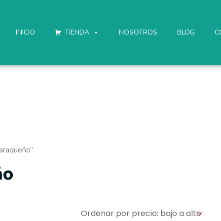
INICIO
TIENDA
NOSOTROS
BLOG
C
caraqueño”
ño