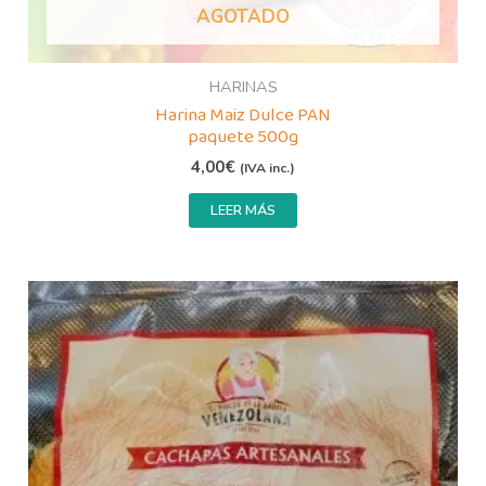
AGOTADO
HARINAS
Harina Maiz Dulce PAN
paquete 500g
4,00
€
(IVA inc.)
LEER MÁS