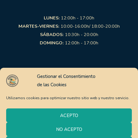
LUNES:
12:00h - 17:00h
MARTES-VIERNES:
10:00-16:00h/ 18:00-20:00h
SÁBADOS:
10:30h - 20:00h
DOMINGO:
12:00h - 17:00h
Links de interés
Gestionar el Consentimiento
de las Cookies
Aviso Legal
Política de Privacidad
Utilizamos cookies para optimizar nuestro sitio web y nuestro servicio.
Política de Cookies
Pago Seguro
ACEPTO
Política de envíos y devoluciones
NO ACEPTO
0