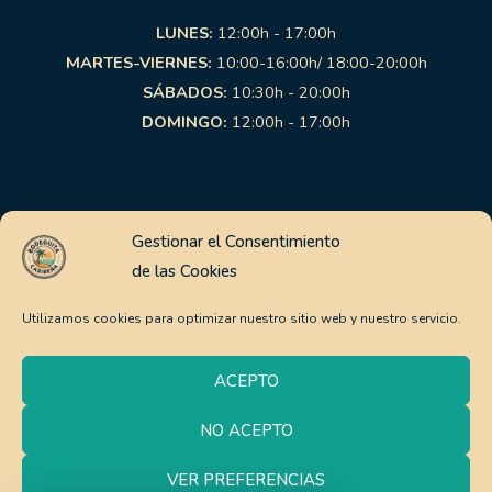
LUNES:
12:00h - 17:00h
MARTES-VIERNES:
10:00-16:00h/ 18:00-20:00h
SÁBADOS:
10:30h - 20:00h
DOMINGO:
12:00h - 17:00h
Links de interés
Gestionar el Consentimiento
de las Cookies
Aviso Legal
Política de Privacidad
Utilizamos cookies para optimizar nuestro sitio web y nuestro servicio.
Política de Cookies
Pago Seguro
ACEPTO
Política de envíos y devoluciones
NO ACEPTO
0
Copyright © 2026 | La Bodeguita Caribeña | Web:
VER PREFERENCIAS