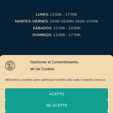
LUNES:
12:00h - 17:00h
MARTES-VIERNES:
10:00-16:00h/ 18:00-20:00h
SÁBADOS:
10:30h - 20:00h
DOMINGO:
12:00h - 17:00h
Links de interés
Gestionar el Consentimiento
de las Cookies
Aviso Legal
Política de Privacidad
Utilizamos cookies para optimizar nuestro sitio web y nuestro servicio.
Política de Cookies
Pago Seguro
ACEPTO
Política de envíos y devoluciones
NO ACEPTO
0