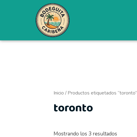
Ordenad
Ir
por
al
precio:
bajo
contenido
a
alto
Inicio
/ Productos etiquetados “toronto
toronto
Mostrando los 3 resultados