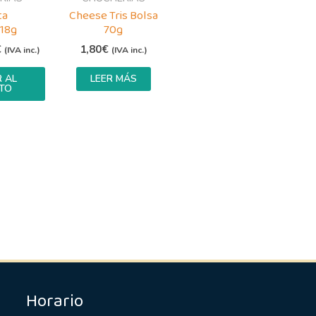
ta
Cheese Tris Bolsa
 18g
70g
€
1,80
€
(IVA inc.)
(IVA inc.)
 AL
LEER MÁS
TO
Horario