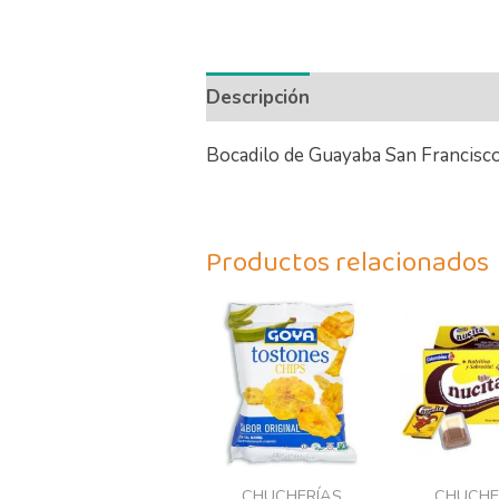
Descripción
Información adicio
Bocadilo de Guayaba San Francisc
Productos relacionados
El
preci
origi
era:
1,00€
CHUCHERÍAS
CHUCHE