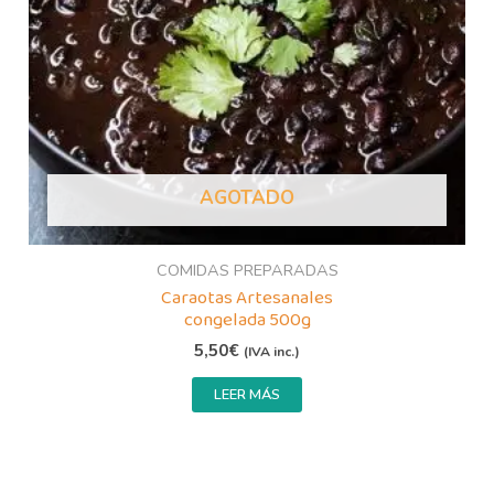
AGOTADO
COMIDAS PREPARADAS
Caraotas Artesanales
congelada 500g
5,50
€
(IVA inc.)
LEER MÁS