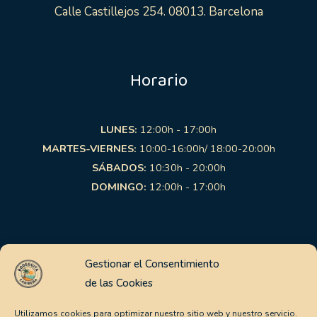
Calle Castillejos 254. 08013. Barcelona
Horario
LUNES:
12:00h - 17:00h
MARTES-VIERNES:
10:00-16:00h/ 18:00-20:00h
SÁBADOS:
10:30h - 20:00h
DOMINGO:
12:00h - 17:00h
Links de interés
Gestionar el Consentimiento
de las Cookies
Aviso Legal
Política de Privacidad
Utilizamos cookies para optimizar nuestro sitio web y nuestro servicio.