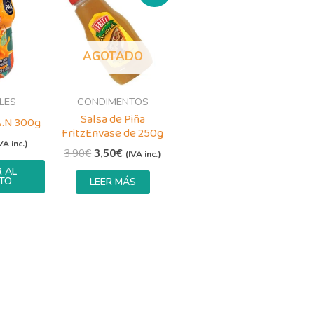
original
actual
era:
es:
3,90€.
3,50€.
AGOTADO
LES
CONDIMENTOS
Salsa de Piña
A.N 300g
FritzEnvase de 250g
VA inc.)
3,90
€
3,50
€
(IVA inc.)
 AL
TO
LEER MÁS