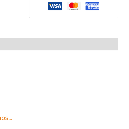
nal
mos…