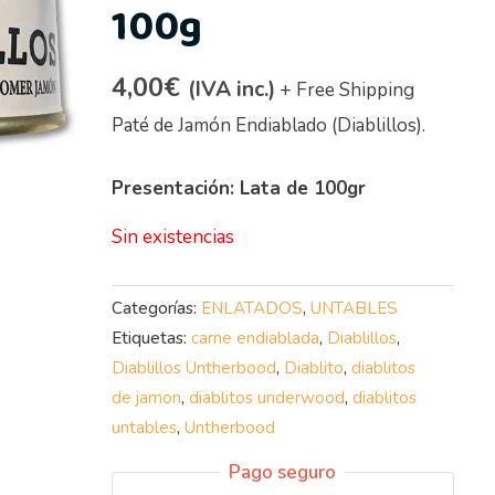
100g
4,00
€
(IVA inc.)
+ Free Shipping
Paté de Jamón Endiablado (Diablillos).
Presentación: Lata de 100gr
Sin existencias
Categorías:
ENLATADOS
,
UNTABLES
Etiquetas:
carne endiablada
,
Diablillos
,
Diablillos Untherbood
,
Diablito
,
diablitos
de jamon
,
diablitos underwood
,
diablitos
untables
,
Untherbood
Pago seguro