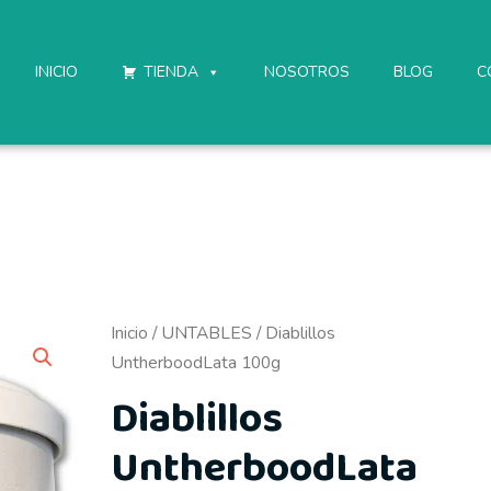
INICIO
TIENDA
NOSOTROS
BLOG
C
Inicio
/
UNTABLES
/ Diablillos
UntherboodLata 100g
Diablillos
UntherboodLata