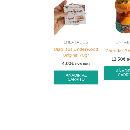
ENLATADOS
UNTAB
Diablitos Underwood
Cheddar P.
Original 70gr
12,50
€
(I
4,00
€
(IVA inc.)
AÑADIR
CARRI
AÑADIR AL
CARRITO