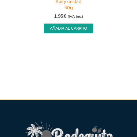
Susy unidad
50g
1,95
€
(IVA inc.)
AÑADIR AL CARRITO