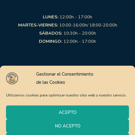
LUNES:
12:00h - 17:00h
MARTES-VIERNES:
10:00-16:00h/ 18:00-20:00h
SÁBADOS:
10:30h - 20:00h
DOMINGO:
12:00h - 17:00h
Links de interés
Gestionar el Consentimiento
de las Cookies
Aviso Legal
Política de Privacidad
Utilizamos cookies para optimizar nuestro sitio web y nuestro servicio.
Política de Cookies
Pago Seguro
ACEPTO
Política de envíos y devoluciones
NO ACEPTO
0