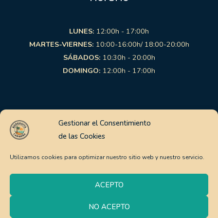
LUNES:
12:00h - 17:00h
MARTES-VIERNES:
10:00-16:00h/ 18:00-20:00h
SÁBADOS:
10:30h - 20:00h
DOMINGO:
12:00h - 17:00h
Links de interés
Gestionar el Consentimiento
de las Cookies
Aviso Legal
Política de Privacidad
Utilizamos cookies para optimizar nuestro sitio web y nuestro servicio.
Política de Cookies
Pago Seguro
ACEPTO
Política de envíos y devoluciones
NO ACEPTO
0