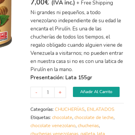
7,00
€
(IVA inc.)
+ Free Shipping
Ni grandes ni pequeños, a todo
venezolano independiente de su edad le
encanta el Pirulín. Es una de las
chucherías de todos los tiempos, el
regalo obligado cuando alguien viene de
Venezuela a visitarnos; no pueden entrar
en nuestra casa si no es con una latica de
Pirulín en la mano.
Presentación: Lata 155gr
-
+
Añadir Al Carrito
Categorías:
CHUCHERÍAS
,
ENLATADOS
Etiquetas:
chocolate
,
chocolate de leche
,
chocolate venezolano
,
chucherias
,
chucherias venezolanas
,
galleta
,
lata