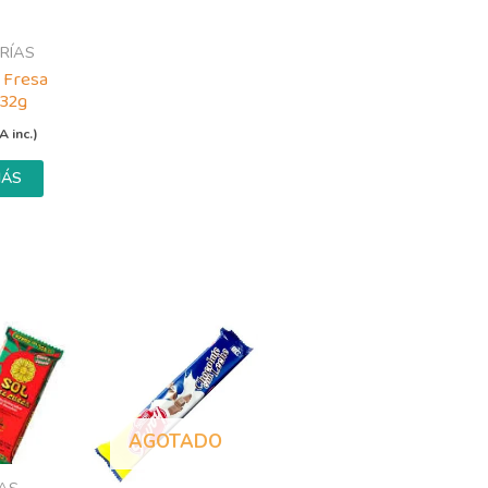
RÍAS
 Fresa
 32g
A inc.)
MÁS
AGOTADO