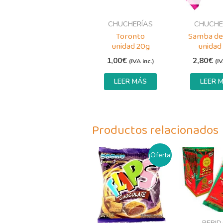
CHUCHERÍAS
CHUCHE
Toronto
Samba de
unidad 20g
unidad
1,00
€
2,80
€
(IVA inc.)
(IV
LEER MÁS
LEER 
Productos relacionados
El
El
Este
¡Oferta!
precio
precio
producto
original
actual
era:
es:
tiene
4,20€.
3,50€.
múltiples
variantes.
Las