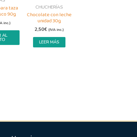
AS
CHUCHERÍAS
ara taza
sco 90g
Chocolate con leche
unidad 30g
A inc.)
2,50
€
(IVA inc.)
 AL
TO
LEER MÁS