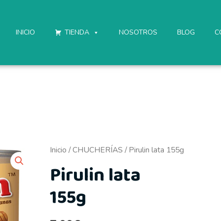
INICIO
TIENDA
NOSOTROS
BLOG
C
Pirulin
Inicio
/
CHUCHERÍAS
/ Pirulin lata 155g
lata
Pirulin lata
155g
155g
cantidad