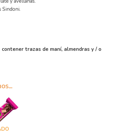
late y avellanas.
s Sindoni.
 contener trazas de maní, almendras y / o
mos…
ADO