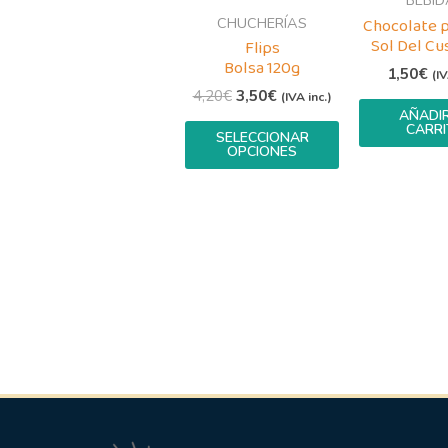
BEBID
opciones
CHUCHERÍAS
Chocolate p
Sol Del Cu
Flips
se
Bolsa 120g
pueden
1,50
€
(IV
4,20
€
3,50
€
(IVA inc.)
elegir
AÑADIR
en
CARRI
SELECCIONAR
OPCIONES
la
página
de
producto