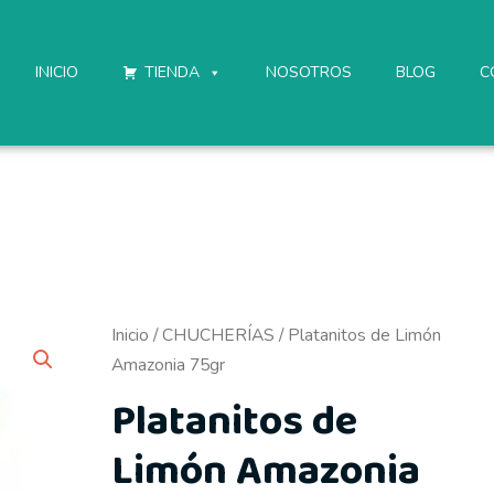
INICIO
TIENDA
NOSOTROS
BLOG
C
Platanitos
Inicio
/
CHUCHERÍAS
/ Platanitos de Limón
de
Amazonia 75gr
Limón
Platanitos de
Amazonia
Limón Amazonia
75gr
cantidad