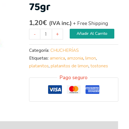
75gr
1,20
€
(IVA inc.)
+ Free Shipping
-
+
Añadir Al Carrito
Categoría:
CHUCHERÍAS
Etiquetas:
america
,
amzonia
,
limon
,
platanitos
,
platanitos de limon
,
tostones
Pago seguro
nal