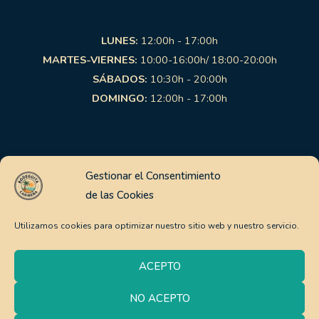
LUNES:
12:00h - 17:00h
MARTES-VIERNES:
10:00-16:00h/ 18:00-20:00h
SÁBADOS:
10:30h - 20:00h
DOMINGO:
12:00h - 17:00h
Links de interés
Gestionar el Consentimiento
de las Cookies
Aviso Legal
Política de Privacidad
Utilizamos cookies para optimizar nuestro sitio web y nuestro servicio.
Política de Cookies
Pago Seguro
ACEPTO
Política de envíos y devoluciones
NO ACEPTO