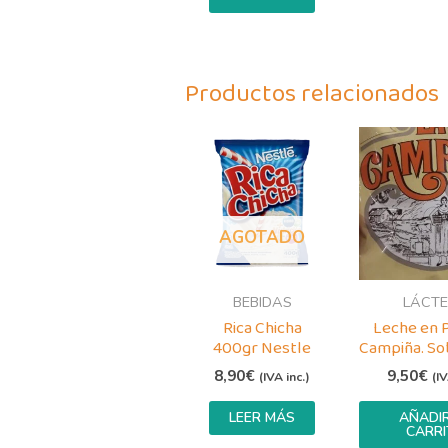
Productos relacionados
AGOTADO
BEBIDAS
LÁCT
Rica Chicha
Leche en P
400gr Nestle
Campiña. So
8,90
€
9,50
€
(IVA inc.)
(IV
LEER MÁS
AÑADIR
CARRI