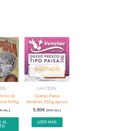
AGOTADO
EOS
LÁCTEOS
olvo la
Queso Paisa
bre 500g
Venelac 250g aprox.
5,80
€
A inc.)
(IVA inc.)
 AL
LEER MÁS
TO