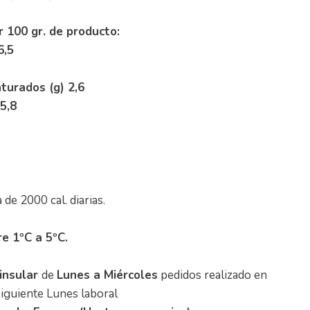
r 100 gr. de producto:
6,5
turados (g) 2,6
5,8
de 2000 cal. diarias.
e 1ºC a 5ºC.
insular
de
Lunes a
Miércoles
pedidos realizado en
siguiente Lunes laboral