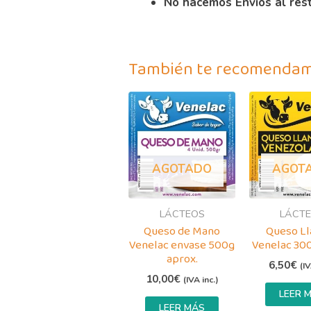
No hacemos Envíos al res
También te recomenda
AGOTADO
AGOT
LÁCTEOS
LÁCT
Queso de Mano
Queso Ll
Venelac envase 500g
Venelac 300
aprox.
6,50
€
(IV
10,00
€
(IVA inc.)
LEER 
LEER MÁS