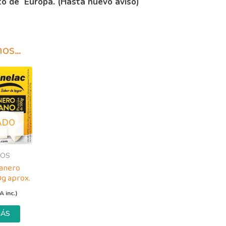
to de Europa. (Hasta nuevo aviso)
mos…
ADO
EOS
anero
g aprox.
A inc.)
MÁS