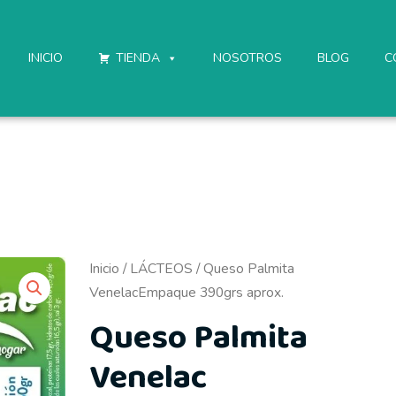
INICIO
TIENDA
NOSOTROS
BLOG
C
Inicio
/
LÁCTEOS
/ Queso Palmita
VenelacEmpaque 390grs aprox.
Queso Palmita
Venelac