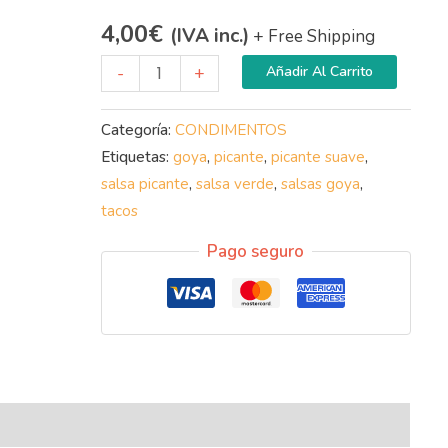
4,00
€
(IVA inc.)
+ Free Shipping
-
+
Añadir Al Carrito
Categoría:
CONDIMENTOS
Etiquetas:
goya
,
picante
,
picante suave
,
salsa picante
,
salsa verde
,
salsas goya
,
tacos
Pago seguro
nal