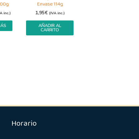
400g
Envase 114g
1,95
€
A inc.)
(IVA inc.)
MÁS
AÑADIR AL
CARRITO
Horario