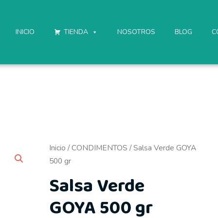
INICIO
TIENDA
NOSOTROS
BLOG
C
Salsa
Inicio
/
CONDIMENTOS
/ Salsa Verde GOYA
Verde
500 gr
GOYA
Salsa Verde
500
GOYA 500 gr
gr
cantidad