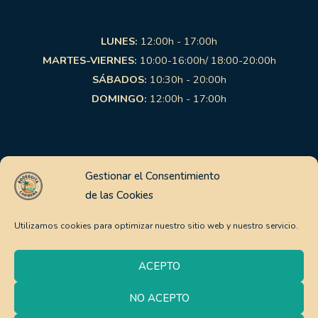
LUNES:
12:00h - 17:00h
MARTES-VIERNES:
10:00-16:00h/ 18:00-20:00h
SÁBADOS:
10:30h - 20:00h
DOMINGO:
12:00h - 17:00h
Links de interés
Gestionar el Consentimiento
de las Cookies
Aviso Legal
Política de Privacidad
Utilizamos cookies para optimizar nuestro sitio web y nuestro servicio.
Política de Cookies
Pago Seguro
ACEPTO
Política de envíos y devoluciones
NO ACEPTO
0