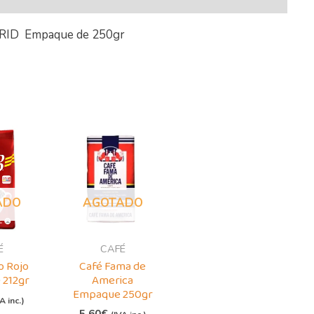
DRID Empaque de 250gr
ADO
AGOTADO
É
CAFÉ
o Rojo
Café Fama de
212gr
America
Empaque 250gr
A inc.)