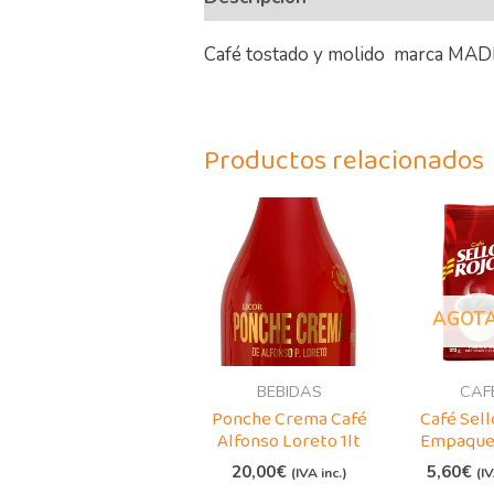
Café tostado y molido marca MA
Productos relacionados
AGOT
BEBIDAS
CAF
Ponche Crema Café
Café Sell
Alfonso Loreto 1lt
Empaque 
20,00
€
5,60
€
(IVA inc.)
(IV