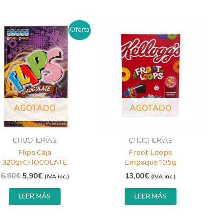
El
El
¡Oferta!
precio
precio
original
actual
era:
es:
6,90€.
5,90€.
AGOTADO
AGOTADO
CHUCHERÍAS
CHUCHERÍAS
Flips Caja
Froot Loops
320grCHOCOLATE
Empaque 105g
6,90
€
5,90
€
13,00
€
(IVA inc.)
(IVA inc.)
LEER MÁS
LEER MÁS