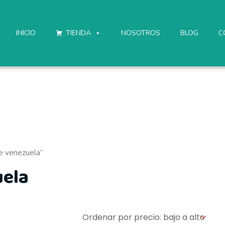
o
INICIO
TIENDA
NOSOTROS
BLOG
C
e venezuela”
uela