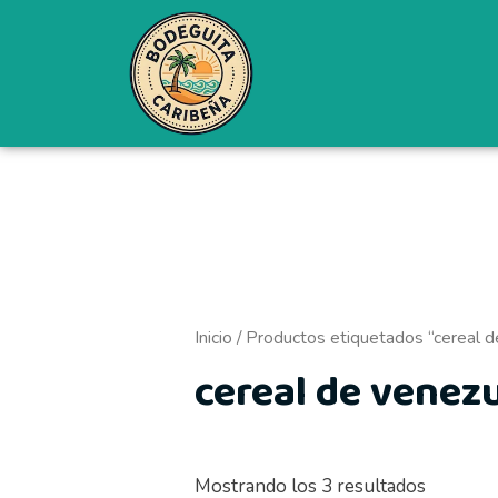
Ordenad
Ir
por
al
precio:
bajo
contenido
a
alto
Inicio
/ Productos etiquetados “cereal d
cereal de venez
Mostrando los 3 resultados