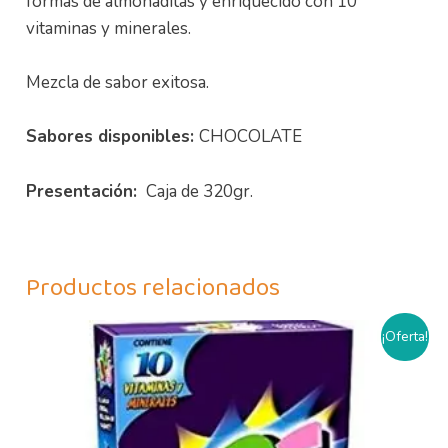
formas de almohaditas y enriquecido con 10
vitaminas y minerales.
Mezcla de sabor exitosa.
Sabores disponibles:
CHOCOLATE
Presentación:
Caja de 320gr.
Productos relacionados
El
El
Este
¡Oferta!
precio
precio
producto
original
actual
era:
es:
tiene
6,00€.
4,90€.
múltiples
variantes.