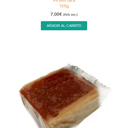
Pirulin lata
155g
7,00
€
(IVA inc.)
AÑADIR AL CARRITO