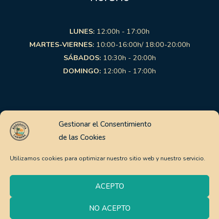
LUNES:
12:00h - 17:00h
MARTES-VIERNES:
10:00-16:00h/ 18:00-20:00h
SÁBADOS:
10:30h - 20:00h
DOMINGO:
12:00h - 17:00h
Links de interés
Gestionar el Consentimiento
de las Cookies
Aviso Legal
Política de Privacidad
Utilizamos cookies para optimizar nuestro sitio web y nuestro servicio.
Política de Cookies
Pago Seguro
ACEPTO
Política de envíos y devoluciones
NO ACEPTO
0