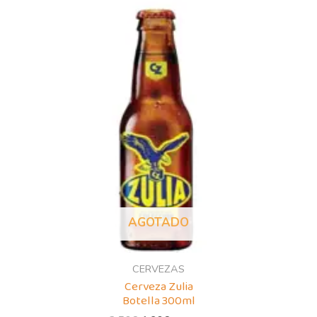
original
actual
era:
es:
2,50€.
1,90€.
AGOTADO
CERVEZAS
Cerveza Zulia
Botella 300ml