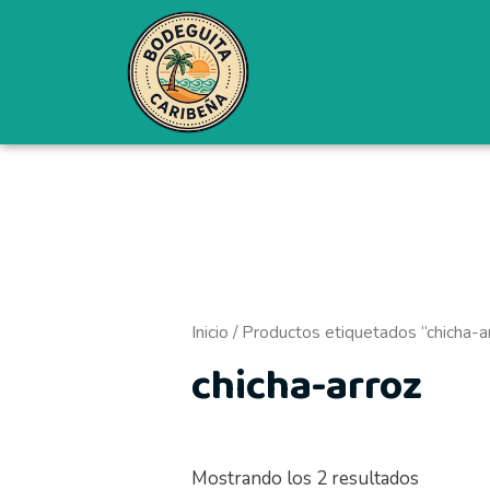
Ordenad
Ir
por
al
precio:
bajo
contenido
a
alto
Inicio
/ Productos etiquetados “chicha-a
chicha-arroz
Mostrando los 2 resultados