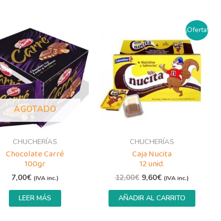
El
El
¡Oferta!
precio
precio
original
actual
era:
es:
12,00€.
9,60€.
AGOTADO
CHUCHERÍAS
CHUCHERÍAS
Chocolate Carré
Caja Nucita
100gr
12 unid.
7,00
€
12,00
€
9,60
€
(IVA inc.)
(IVA inc.)
LEER MÁS
AÑADIR AL CARRITO