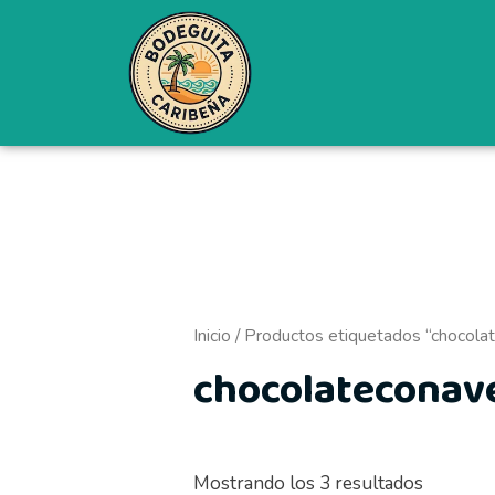
Ordenad
Ir
por
al
precio:
bajo
contenido
a
alto
Inicio
/ Productos etiquetados “chocola
chocolateconav
Mostrando los 3 resultados