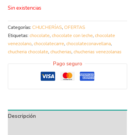
Sin existencias
Categorías:
CHUCHERÍAS
,
OFERTAS
Etiquetas:
chocolate
,
chocolate con leche
,
chocolate
venezolano
,
chocolatecarre
,
chocolateconavellana
,
chucheria chocolate
,
chucherias
,
chucherias venezolanas
Pago seguro
Descripción
Información adicional