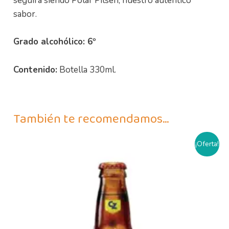
seguirá siendo Polar Pilsen, nuestro auténtico
sabor.
Grado alcohólico: 6º
Contenido:
Botella 330ml.
También te recomendamos…
El
El
¡Oferta!
precio
precio
original
actual
era:
es:
2,50€.
1,90€.