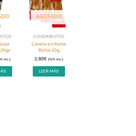
ADO
AGOTADO
ENTOS
CONDIMENTOS
Goya
Canela en Rama
226gr
Bolsa 20g
2,80
€
A inc.)
(IVA inc.)
MÁS
LEER MÁS