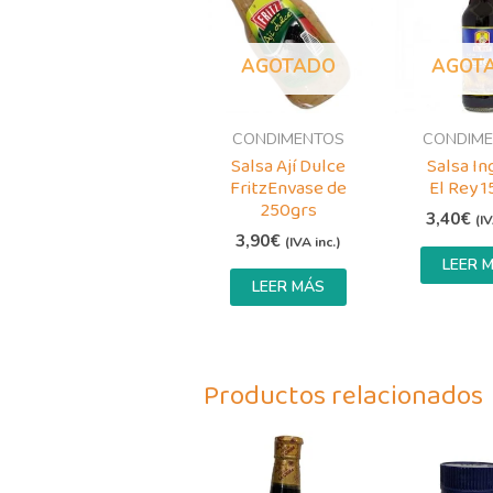
AGOTADO
AGOT
CONDIMENTOS
CONDIM
Salsa Ají Dulce
Salsa In
FritzEnvase de
El Rey 
250grs
3,40
€
(IV
3,90
€
(IVA inc.)
LEER 
LEER MÁS
Productos relacionados