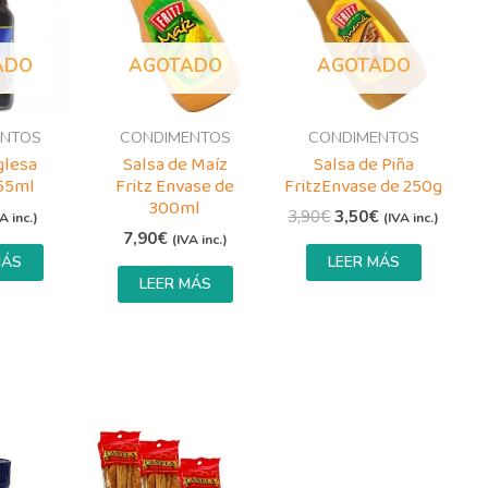
era:
es:
3,90€.
3,50€.
ADO
AGOTADO
AGOTADO
ENTOS
CONDIMENTOS
CONDIMENTOS
glesa
Salsa de Maíz
Salsa de Piña
155ml
Fritz Envase de
FritzEnvase de 250g
300ml
3,90
€
3,50
€
A inc.)
(IVA inc.)
7,90
€
(IVA inc.)
MÁS
LEER MÁS
LEER MÁS