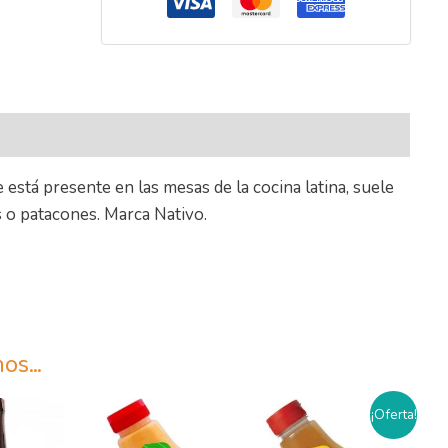
nal
e está presente en las mesas de la cocina latina, suele
 o patacones. Marca Nativo.
mos…
El
El
¡Oferta!
precio
precio
original
actual