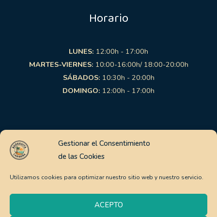
Horario
LUNES:
12:00h - 17:00h
MARTES-VIERNES:
10:00-16:00h/ 18:00-20:00h
SÁBADOS:
10:30h - 20:00h
DOMINGO:
12:00h - 17:00h
Links de interés
Gestionar el Consentimiento
de las Cookies
Aviso Legal
Política de Privacidad
Utilizamos cookies para optimizar nuestro sitio web y nuestro servicio.
Política de Cookies
Pago Seguro
ACEPTO
Política de envíos y devoluciones