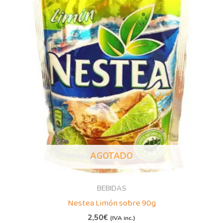
AGOTADO
BEBIDAS
Nestea Limón sobre 90g
2,50
€
(IVA inc.)