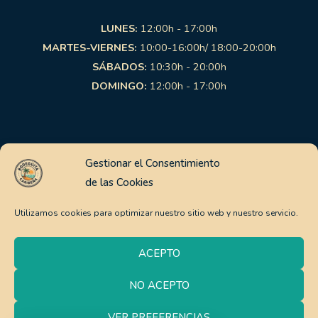
LUNES:
12:00h - 17:00h
MARTES-VIERNES:
10:00-16:00h/ 18:00-20:00h
SÁBADOS:
10:30h - 20:00h
DOMINGO:
12:00h - 17:00h
Links de interés
Gestionar el Consentimiento
de las Cookies
Aviso Legal
Política de Privacidad
Utilizamos cookies para optimizar nuestro sitio web y nuestro servicio.
Política de Cookies
Pago Seguro
ACEPTO
Política de envíos y devoluciones
NO ACEPTO
0
Copyright © 2026 | La Bodeguita Caribeña | Web:
VER PREFERENCIAS