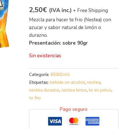
2,50
€
(IVA inc.)
+ Free Shipping
Mezcla para hacer te frio (Nestea) con
azucar y sabor natural de limón o
durazno.
Presentación: sobre 90gr
Sin existencias
Categoría:
BEBIDAS
Etiquetas:
bebida sin alcohol
,
nestea
,
nestea durazno
,
nestea limon
,
te en polvo
,
te frio
Pago seguro