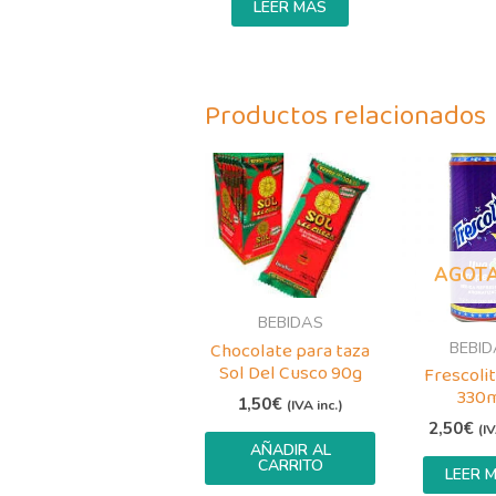
LEER MÁS
Productos relacionados
AGOT
BEBIDAS
BEBID
Chocolate para taza
Sol Del Cusco 90g
Frescoli
330
1,50
€
(IVA inc.)
2,50
€
(IV
AÑADIR AL
CARRITO
LEER 