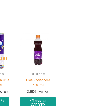
ADO
AS
BEBIDAS
ta Uva
Uva Postobon
ml
500ml
2,00
€
A inc.)
(IVA inc.)
MÁS
AÑADIR AL
CARRITO