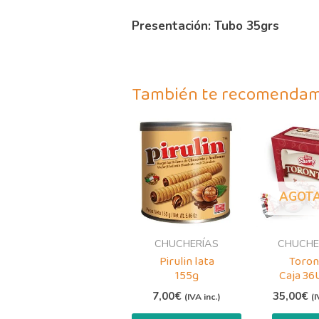
Presentación: Tubo 35grs
También te recomenda
AGOT
CHUCHERÍAS
CHUCHE
Pirulin lata
Toron
155g
Caja 36
7,00
€
35,00
€
(IVA inc.)
(I