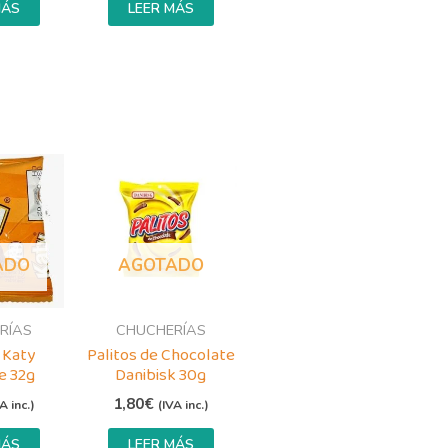
MÁS
LEER MÁS
ADO
AGOTADO
RÍAS
CHUCHERÍAS
 Katy
Palitos de Chocolate
e 32g
Danibisk 30g
1,80
€
A inc.)
(IVA inc.)
MÁS
LEER MÁS