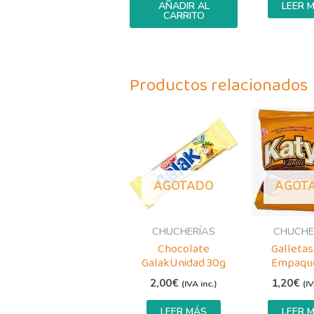
AÑADIR AL
LEER 
CARRITO
Productos relacionados
AGOTADO
AGOT
CHUCHERÍAS
CHUCHE
Chocolate
Galletas
GalakUnidad 30g
Empaqu
2,00
€
1,20
€
(IVA inc.)
(IV
LEER MÁS
LEER 