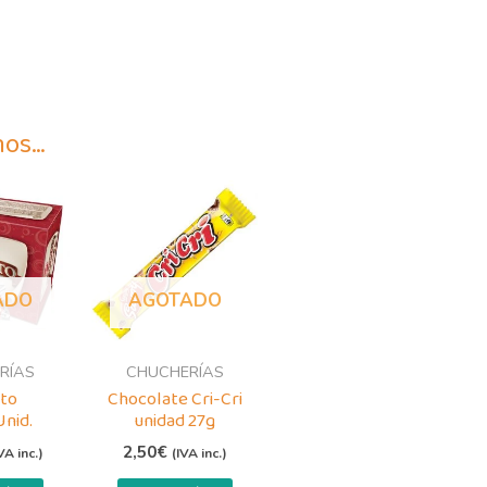
mos…
ADO
AGOTADO
RÍAS
CHUCHERÍAS
to
Chocolate Cri-Cri
Unid.
unidad 27g
2,50
€
VA inc.)
(IVA inc.)