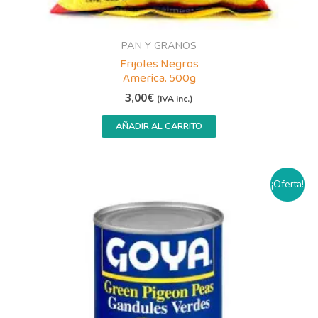
PAN Y GRANOS
Frijoles Negros
America. 500g
3,00
€
(IVA inc.)
AÑADIR AL CARRITO
El
El
¡Oferta!
precio
precio
original
actual
era:
es:
2,20€.
1,95€.