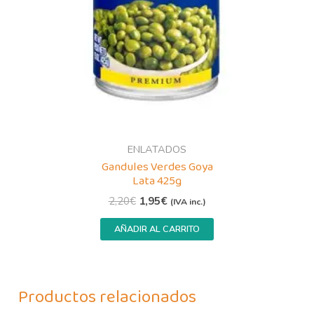
ENLATADOS
Gandules Verdes Goya
Lata 425g
2,20
€
1,95
€
(IVA inc.)
AÑADIR AL CARRITO
Productos relacionados